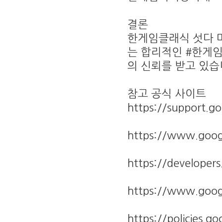
결론
한게임클래식 섯다 
는 합리적인 #한게
의 신뢰를 받고 있습니
참고 공식 사이트
https://support.g
https://www.goog
https://developer
https://www.googl
https://policies.g