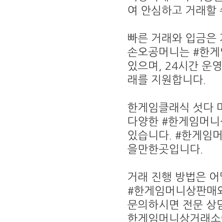
여 안심하고 거래할 
빠른 거래와 입금은
손오공머니는 #한
있으며, 24시간 운
래를 지원합니다.
한게임클래식 섯다 머
다양한 #한게임머니
있습니다. #한게임
을만한곳입니다.
거래 진행 방법은 어
#한게임머니상판매와 
문의하시면 전문 상담
한게임머니상거래소에