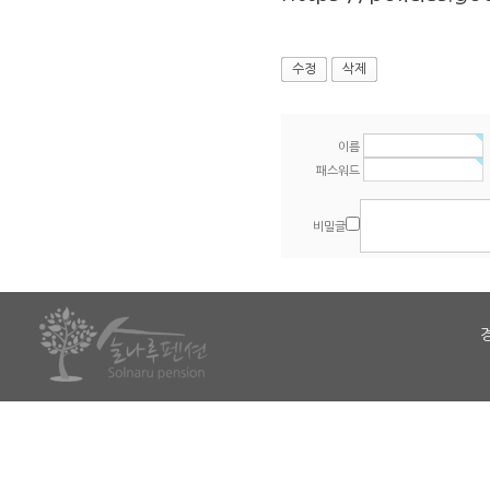
수정
삭제
이름
패스워드
비밀글
경